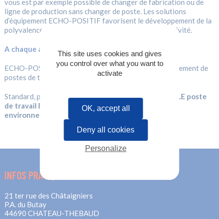
vous est par exemple possible de changer de fabrication ou de
ligne de production sans changer de poste. Les solutions
d’équipement ECHO-POSITIF favorisent le développement de la
polyvalence des personnes, la réactivité et la productivité.
A chaque activité, sa solution !
This site uses cookies and gives
you control over what you want to
ECHO-POSITIF vous propose des solutions d’aménagement de
activate
postes de travail adaptées et opérationnelles.
Standard, personnalisable ou sur-mesure,
découvrez LE poste
de travail ECHO-POSITIF qui s’adapte à VOTRE
OK, accept all
environnement !
Deny all cookies
Personalize
INFOS PRATIQUES
21 ter rue des Châtaigniers
P.A. du Butay
44690 CHATEAU-THEBAUD