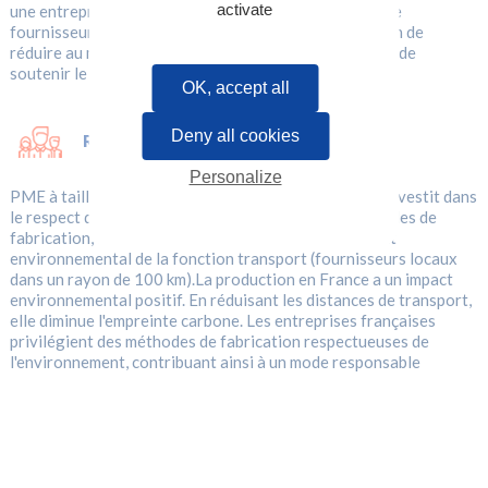
activate
une entreprise étendue, en s’appuyant sur un réseau de
fournisseurs/partenaires locaux (Pays de la Loire), afin de
réduire au maximum les délais d’approvisionnement et de
soutenir le développement local.
OK, accept all
Deny all cookies
Respecter l’environnement
Personalize
PME à taille humaine, ECHO-POSITIF s’engage et s’investit dans
le respect des individus et de l’environnement : méthodes de
fabrication, choix des matériaux, réduction de l’impact
environnemental de la fonction transport (fournisseurs locaux
dans un rayon de 100 km).La production en France a un impact
environnemental positif. En réduisant les distances de transport,
elle diminue l'empreinte carbone. Les entreprises françaises
privilégient des méthodes de fabrication respectueuses de
l'environnement, contribuant ainsi à un mode responsable