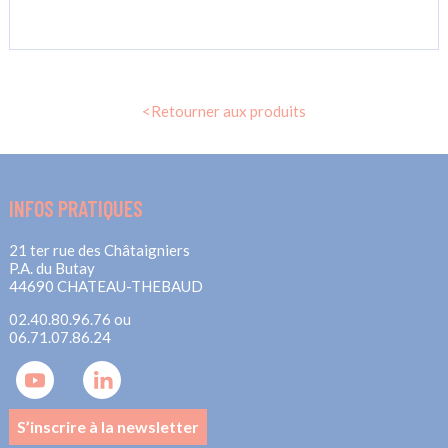
travail
pliante
XXL-
format
2500
x
2000
mm
<Retourner aux produits
INFOS PRATIQUES
21 ter rue des Châtaigniers
P.A. du Butay
44690 CHATEAU-THEBAUD
02.40.80.96.76 ou
06.71.07.86.24
S’inscrire à la newsletter