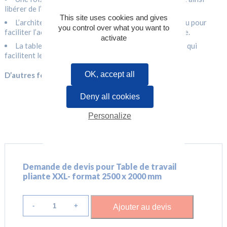
libérer de l’emprise au sol.
This site uses cookies and gives
L’architecture de la table est ouverte sous le plateau pour
you control over what you want to
faciliter l’accès aux jambes en position de travail assise.
activate
La table est montée sur des roues à double blocage qui
facilitent le roulage.
OK, accept all
D’autres formats sont disponibles sur demande.
Deny all cookies
Personalize
Demande de devis pour Table de travail
pliante XXL- format 2500 x 2000 mm
quantité
de
Ajouter au devis
Table
de