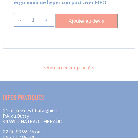
ergonomique hyper compact avec FIFO
quantité
de
Ajouter au devis
Poste
de
travail
ergonomique
hyper
compact
avec
FIFO
<Retourner aux produits
INFOS PRATIQUES
21 ter rue des Châtaigniers
P.A. du Butay
44690 CHATEAU-THEBAUD
02.40.80.96.76 ou
06.71.07.86.24