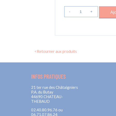
quantité
de
Ajo
Colonne
5
prises
avec
Disjoncteur
différentiel
30mA
<Retourner aux produits
INFOS PRATIQUES
21 ter rue des Châtaigniers
P.A. du Butay
44690 CHATEAU-
THEBAUD
02.40.80.96.76 ou
06.71.07.86.24