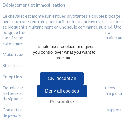
Déplacement et immobilisation
Le chevalet est monté sur 4 roues pivotantes à double blocage,
avec une roue centrale pour faciliter les manœuvres. Les 4 roues
se bloquent simultanément en une seule commande au pied. Une
poignée tubulaire à l’avant et une double poignée étrier à
l’arrière permettent de le déplacer facilement. Un fil de traîne au
sol élimine l’électricité statique.
This site uses cookies and gives
you control over what you want to
Matériaux et finition
activate
Structure en acier, finition époxy RAL 9010.
En option
OK, accept all
Double civière pour ranger des chutes ou des peaux roulées.
Deny all cookies
Batterie amovible et rechargeable (temps de charge : 5h à partir
du signal de décharge).
Personalize
Consultez l’article «
Comment bien choisir son chevalet support
de peau?
«