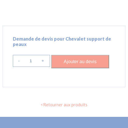
Demande de devis pour Chevalet support de
peaux
quantité
de
Ajouter au devis
Chevalet
support
de
peaux
<Retourner aux produits